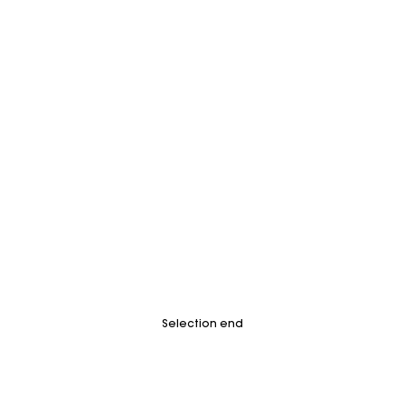
M bag
Milpli Bag
Shoes
Discove
Selection end