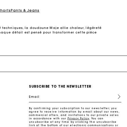
Shorts
Pants & Jeans
techniques, la doudoune Maje allie chaleur, légèreté
haque détail est pensé pour transformer cette pièce
u
oversized
, les modèles se déclinent dans une large
el.
u froid, avec un aspect matelassé caractéristique qui
es les plus hivernales, tandis que les versions plus
de l'engagement de Maje en faveur d'une mode plus
SUBSCRIBE TO THE NEWSLETTER
tures matelassées. L'aspect imperméable de certains
ouette. Cette nouvelle approche du blouson matelassé
Email
.
By confirming your subscription to our newsletter, you
compose un look urbain chic. Avec un jean large et des
agree to receive information by email about our news,
nfèrent une allure plus affirmée.
commercial offers, and invitations to our private sales
in accordance with our
Privacy Policy
. You can
unsubscribe at any time by clicking the unsubscribe
manteau court femme
offre une transition élégante,
link at the bottom of our electronic communications or