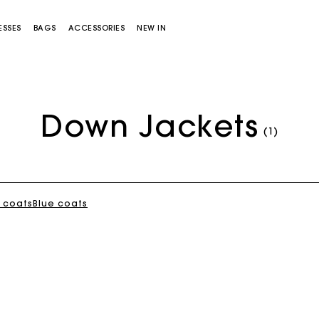
ESSES
BAGS
ACCESSORIES
NEW IN
Down Jackets
(1)
k coats
Blue coats
Miss M bag
Miss M Pouch Bag